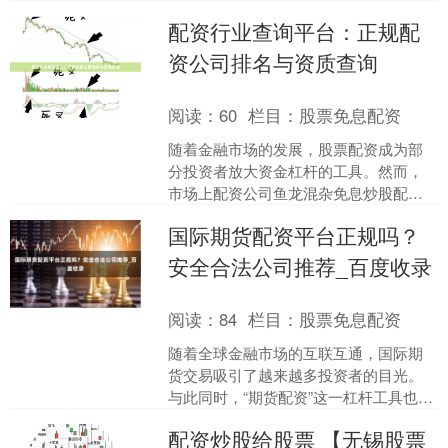
于银川本地的股民而言，选择一家正
配资行业查询平台：正规配
规、安全、便捷的配资平台至....
资公司排名与资质查询
阅读：
60
栏目：
股票免息配资
随着金融市场的发展，股票配资成为部
分投资者放大资金杠杆的工具。然而，
市场上配资公司鱼龙混杂免息炒股配
资，如何选择正规、安全的配资平台成
国际期货配资平台正规吗？
为投资者面临的首要问题。本....
安全合法公司推荐_百度收录
阅读：
84
栏目：
股票免息配资
随着全球金融市场的互联互通，国际期
货交易吸引了越来越多投资者的目光。
与此同时，“期货配资”这一杠杆工具也进
入了大众视野。然而，面对网络上琳琅
配资炒股给股票 【无锡股票
满目的国际期货配资平....