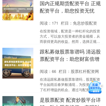
国内正规期货配资平台 正规
机构注册并获得许可....
配资平台，助您投资无忧
阅读：
171
栏目：
免息炒股配资
在投资领域，配资是一种杠杆化的投资
方式，可以放大投资者的资金规模，从
而获得更高的收益。然而，选择正规的
配资平台至关重要，因为它直接关系到
跟私募做股票靠谱吗 清远股
投资者的资金安全和投资体....
票配资平台：助您财富倍增
阅读：
66
栏目：
股票杠杆配资网
在清远跟私募做股票靠谱吗，股票配资
平台如雨后春笋般涌现，为投资者提供
了杠杆增益的机会。通过与配资平台合
作，投资者可以放大资金规模，从而提
是股票配资 配资炒股平台详
高潜在收益。 * **放....