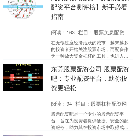
配资平台测评榜】新手必看
指南
阅读：
163
栏目：
股票免息配资
在无锡这座经济活跃的城市，越来越多
的投资者开始关注股票市场，而配资作
为一种放大资金杠杆的工具，也进入了
众多新手的视野。然而，面对市场上琳
东莞股票配资公司 股票配资
琅满目的配资平台，如何选....
吧：专业配资平台，助你投
资更轻松
阅读：
94
栏目：
股票杠杆配资网
股票配资吧是一个专业的股票配资平
台，旨在为投资者提供便捷、安全的配
资服务，助力其在投资市场中取得成
功。 * **合法注册：**平台应在相关监管