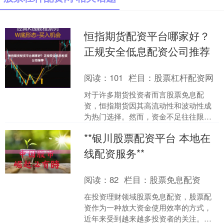
恒指期货配资平台哪家好？
正规安全低息配资公司推荐
阅读：
101
栏目：
股票杠杆配资网
对于许多期货投资者而言股票免息配
资，恒指期货因其高流动性和波动性成
为热门选择。然而，资金不足往往限制
了投资者的操作空间，于是配资平台应
**银川股票配资平台 本地在
运而生。面对市场上琳琅满目....
线配资服务**
阅读：
82
栏目：
股票免息配资
在投资理财领域股票免息配资，股票配
资作为一种放大资金使用效率的方式，
近年来受到越来越多投资者的关注。对