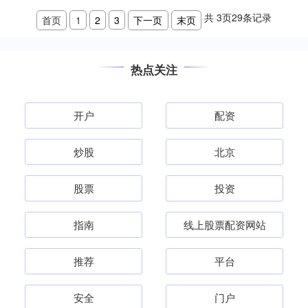
共
3
页
29
条记录
首页
1
2
3
下一页
末页
热点关注
开户
配资
炒股
北京
股票
投资
指南
线上股票配资网站
推荐
平台
安全
门户