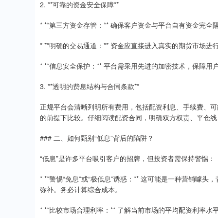
2. **可靠的资金安全保障**
* **第三方资金存管：** 确保客户资金与平台自有资金
* **明确的交易通道：** 资金应直接进入真实的期货市
* **信息安全保护：** 平台需采用先进的加密技术，保障
3. **透明的费息结构与合同条款**
正规平台会清晰列明所有费用，包括配资利息、手续费、可
的前提下比较。仔细阅读配资合同，明确双方权责、平仓线
### 二、如何甄别“低息”背后的陷阱？
“低息”是许多平台吸引客户的招牌，但投资者需保持警惕：
* **警惕“免息”或“极低息”诱惑：** 这可能是一种营
弥补。务必计算综合成本。
* **比较市场合理利率：** 了解当前市场的平均配资利率