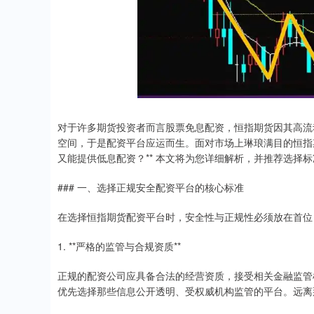
对于许多期货投资者而言股票免息配资，恒指期货因其高流
空间，于是配资平台应运而生。面对市场上琳琅满目的恒指
又能提供低息配资？** 本文将为您详细解析，并推荐选择标
### 一、选择正规安全配资平台的核心标准
在选择恒指期货配资平台时，安全性与正规性必须放在首位
1. **严格的监管与合规资质**
正规的配资公司应具备合法的经营资质，接受相关金融监管
优先选择那些信息公开透明、受权威机构监管的平台。远离那